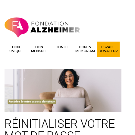
DON
DON
DON IFI
DON IN
ESPACE
UNIQUE
MENSUEL
MEMORIAM
DONATEUR
RÉINITIALISER VOTRE