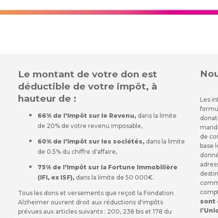
Nou
Le montant de votre don est
déductible de votre impôt, à
hauteur de :
Les in
formu
66% de l'Impôt sur le Revenu,
dans la limite
donate
de 20% de votre revenu imposable,
mandat
de co
60% de l'impôt sur les sociétés,
dans la limite
base 
de 0.5% du chiffre d'affaire,
donnée
adres
75% de l'Impôt sur la Fortune Immobilière
destin
(IFI, ex ISF),
dans la limite de 50 000€.
commu
compt
Tous les dons et versements que reçoit la Fondation
sont
Alzheimer ouvrent droit aux réductions d'impôts
l’Un
prévues aux articles suivants : 200, 238 bis et 178 du