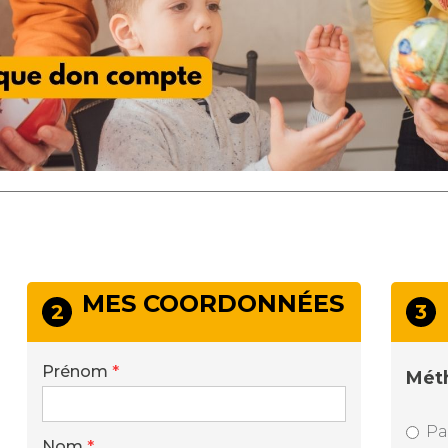
MES COORDONNÉES
2
3
Prénom
*
Mét
Pa
Nom
*