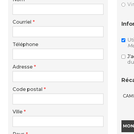
Vi
Courriel
*
Info
Ut
Téléphone
Me
J'
du
Adresse
*
Réca
Code postal
*
CAM
Ville
*
MON