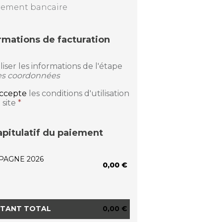
rement bancaire
rmations de facturation
iliser les informations de l'étape
s coordonnées
accepte
les conditions d'utilisation
 site
*
pitulatif du paiement
PAGNE 2026
0,00 €
TANT TOTAL
0,00 €