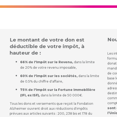
Nou
Le montant de votre don est
déductible de votre impôt, à
hauteur de :
Les in
formu
66% de l'Impôt sur le Revenu,
dans la limite
donate
de 20% de votre revenu imposable,
mandat
de co
60% de l'impôt sur les sociétés,
dans la limite
base 
de 0.5% du chiffre d'affaire,
donnée
adres
75% de l'Impôt sur la Fortune Immobilière
destin
(IFI, ex ISF),
dans la limite de 50 000€.
commu
compt
Tous les dons et versements que reçoit la Fondation
sont
Alzheimer ouvrent droit aux réductions d'impôts
l’Un
prévues aux articles suivants : 200, 238 bis et 178 du