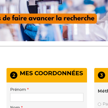
MES COORDONNÉES
2
3
Prénom
*
Mét
Pa
Nom
*