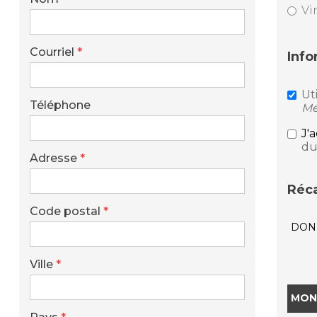
Vi
Courriel
*
Info
Ut
Téléphone
Me
J'
du
Adresse
*
Réca
Code postal
*
DON
Ville
*
MON